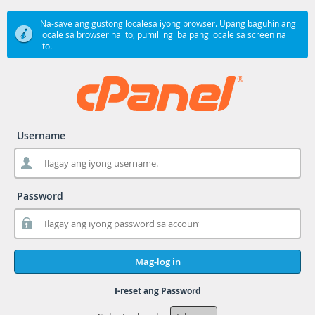
Na-save ang gustong localesa iyong browser. Upang baguhin ang
locale sa browser na ito, pumili ng iba pang locale sa screen na
ito.
Username
Password
Mag-log in
I-reset ang Password