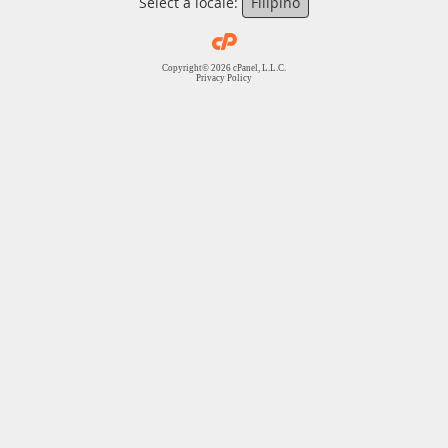
Select a locale:
Filipino
Copyright© 2026 cPanel, L.L.C.
Privacy Policy