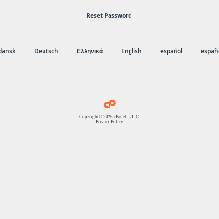
Reset Password
dansk
Deutsch
Ελληνικά
English
español
españo
Copyright© 2026 cPanel, L.L.C.
Privacy Policy